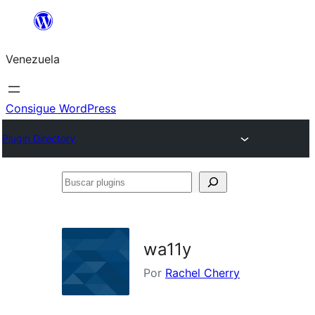
Saltar
al
Venezuela
contenido
Consigue WordPress
Plugin Directory
Buscar
plugins
wa11y
Por
Rachel Cherry