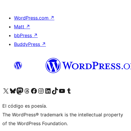
WordPress.com
↗
Matt
↗
bbPress
↗
BuddyPress
↗
Visit our X (formerly Twitter) account
Visit our Bluesky account
Visit our Mastodon account
Visit our Threads account
Visita nuestra página de Facebook
Visita nuestra cuenta de Instagram
Visita nuestra cuenta de LinkedIn
Visit our TikTok account
Visita nuestro canal de YouTube
Visit our Tumblr account
El código es poesía.
The WordPress® trademark is the intellectual property
of the WordPress Foundation.