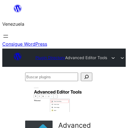
Saltar
al
Venezuela
contenido
Consigue WordPress
Plugin Directory
Advanced Editor Tools
Buscar
plugins
Advanced