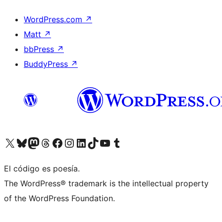
WordPress.com
↗
Matt
↗
bbPress
↗
BuddyPress
↗
Visit our X (formerly Twitter) account
Visit our Bluesky account
Visit our Mastodon account
Visit our Threads account
Visita nuestra página de Facebook
Visita nuestra cuenta de Instagram
Visita nuestra cuenta de LinkedIn
Visit our TikTok account
Visita nuestro canal de YouTube
Visit our Tumblr account
El código es poesía.
The WordPress® trademark is the intellectual property
of the WordPress Foundation.