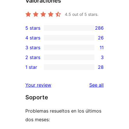
Valoraciones
4.5
out of 5 stars.
5 stars
286
286
4 stars
26
5-
26
3 stars
11
star
4-
11
2 stars
3
reviews
star
3-
3
1 star
28
reviews
star
2-
28
reviews
star
1-
reviews
Your review
See all
reviews
star
Soporte
reviews
Problemas resueltos en los últimos
dos meses: