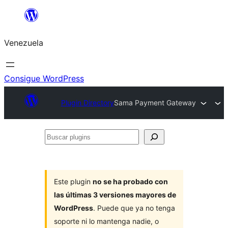
Saltar
al
Venezuela
contenido
Consigue WordPress
Plugin Directory
Sama Payment Gateway
Buscar
plugins
Este plugin
no se ha probado con
las últimas 3 versiones mayores de
WordPress
. Puede que ya no tenga
soporte ni lo mantenga nadie, o