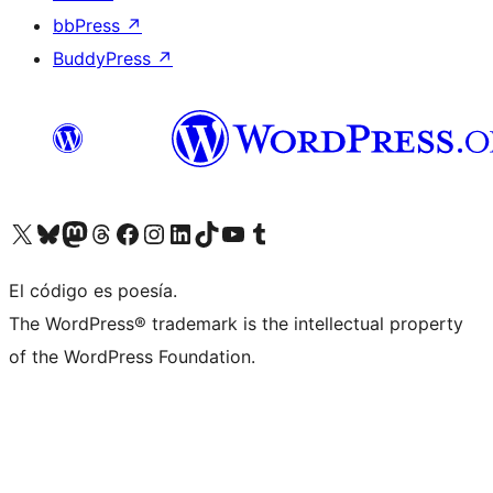
bbPress
↗
BuddyPress
↗
Visit our X (formerly Twitter) account
Visit our Bluesky account
Visit our Mastodon account
Visit our Threads account
Visita nuestra página de Facebook
Visita nuestra cuenta de Instagram
Visita nuestra cuenta de LinkedIn
Visit our TikTok account
Visita nuestro canal de YouTube
Visit our Tumblr account
El código es poesía.
The WordPress® trademark is the intellectual property
of the WordPress Foundation.