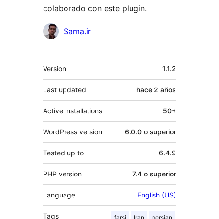
colaborado con este plugin.
Colaboradores
Sama.ir
Meta
Version
1.1.2
Last updated
hace
2 años
Active installations
50+
WordPress version
6.0.0 o superior
Tested up to
6.4.9
PHP version
7.4 o superior
Language
English (US)
Tags
farsi
Iran
persian