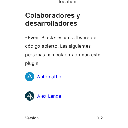
location.
Colaboradores y
desarrolladores
«Event Block» es un software de
código abierto. Las siguientes
personas han colaborado con este
plugin.
Colaboradores
Automattic
Alex Lende
Meta
Version
1.0.2