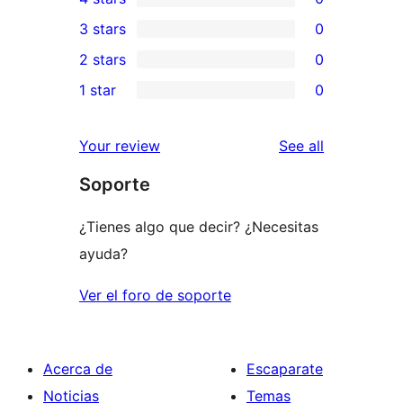
5-
0
3 stars
0
star
4-
0
2 stars
0
reviews
star
3-
0
1 star
0
reviews
star
2-
0
reviews
star
1-
reviews
Your review
See all
reviews
star
Soporte
reviews
¿Tienes algo que decir? ¿Necesitas
ayuda?
Ver el foro de soporte
Acerca de
Escaparate
Noticias
Temas