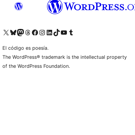
Visit our X (formerly Twitter) account
Visit our Bluesky account
Visit our Mastodon account
Visit our Threads account
Visita nuestra página de Facebook
Visita nuestra cuenta de Instagram
Visita nuestra cuenta de LinkedIn
Visit our TikTok account
Visita nuestro canal de YouTube
Visit our Tumblr account
El código es poesía.
The WordPress® trademark is the intellectual property
of the WordPress Foundation.