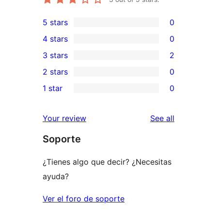
5 stars
0
0
4 stars
0
5-
0
3 stars
2
star
4-
2
2 stars
0
reviews
star
3-
0
1 star
0
reviews
star
2-
0
reviews
star
1-
reviews
Your review
See all
reviews
star
Soporte
reviews
¿Tienes algo que decir? ¿Necesitas
ayuda?
Ver el foro de soporte