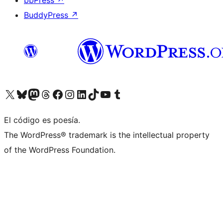
bbPress
↗
BuddyPress
↗
Visit our X (formerly Twitter) account
Visit our Bluesky account
Visit our Mastodon account
Visit our Threads account
Visita nuestra página de Facebook
Visita nuestra cuenta de Instagram
Visita nuestra cuenta de LinkedIn
Visit our TikTok account
Visita nuestro canal de YouTube
Visit our Tumblr account
El código es poesía.
The WordPress® trademark is the intellectual property
of the WordPress Foundation.