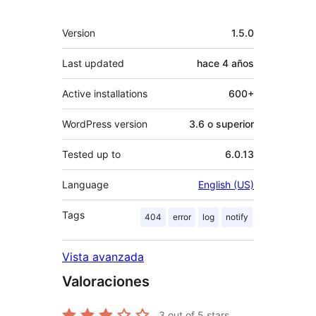
Meta
Version
1.5.0
Last updated
hace
4 años
Active installations
600+
WordPress version
3.6 o superior
Tested up to
6.0.13
Language
English (US)
Tags
404
error
log
notify
Vista avanzada
Valoraciones
3
out of 5 stars.