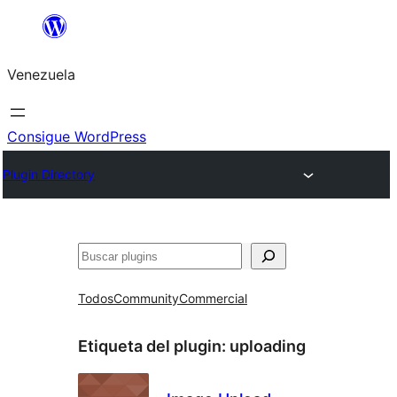
Saltar
al
Venezuela
contenido
Consigue WordPress
Plugin Directory
Buscar
Todos
Community
Commercial
Etiqueta del plugin:
uploading