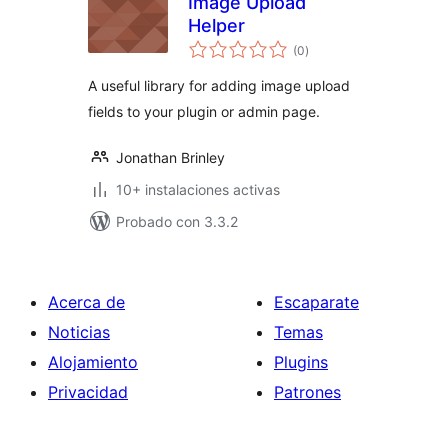
Image Upload
Helper
total
(0
)
de
valoraciones
A useful library for adding image upload
fields to your plugin or admin page.
Jonathan Brinley
10+ instalaciones activas
Probado con 3.3.2
Acerca de
Escaparate
Noticias
Temas
Alojamiento
Plugins
Privacidad
Patrones