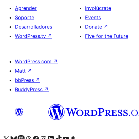
Aprender
Involúcrate
Soporte
Events
Desarrolladores
Donate
↗
WordPress.tv
↗
Five for the Future
WordPress.com
↗
Matt
↗
bbPress
↗
BuddyPress
↗
Visit our X (formerly Twitter) account
Visit our Bluesky account
Visit our Mastodon account
Visit our Threads account
Visita nuestra página de Facebook
Visita nuestra cuenta de Instagram
Visita nuestra cuenta de LinkedIn
Visit our TikTok account
Visita nuestro canal de YouTube
Visit our Tumblr account