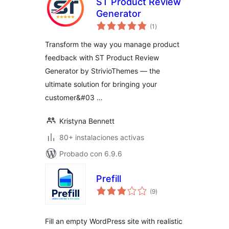
ST Product Review
Generator
total
(1
)
de
valoraciones
Transform the way you manage product
feedback with ST Product Review
Generator by StrivioThemes — the
ultimate solution for bringing your
customer&#03 …
Kristyna Bennett
80+ instalaciones activas
Probado con 6.9.6
Prefill
total
(9
)
de
valoraciones
Fill an empty WordPress site with realistic