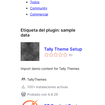
Todos
Community
Commercial
Etiqueta del plugin:
sample
data
Tally Theme Setup
total
(0
)
de
valoraciones
Import demo content for Tally Themes
TallyThemes
100+ instalaciones activas
Probado con 4.8.29