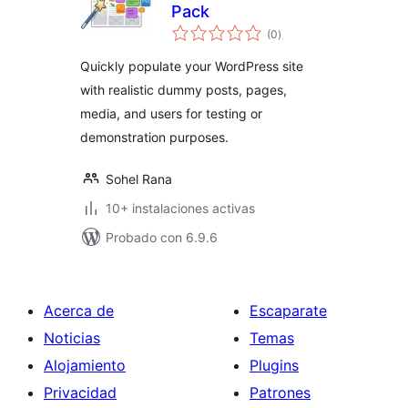
Pack
total
(0
)
de
valoraciones
Quickly populate your WordPress site
with realistic dummy posts, pages,
media, and users for testing or
demonstration purposes.
Sohel Rana
10+ instalaciones activas
Probado con 6.9.6
Acerca de
Escaparate
Noticias
Temas
Alojamiento
Plugins
Privacidad
Patrones