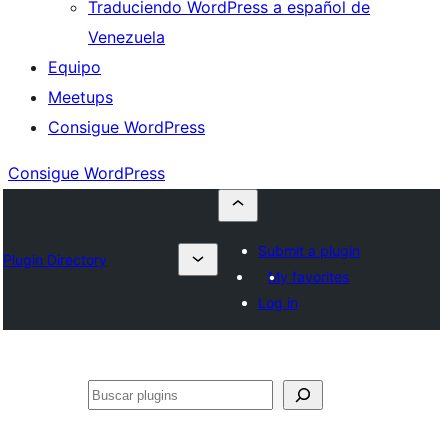
Traduciendo WordPress a español de
Venezuela
Equipo
Meetups
Consigue WordPress
Consigue WordPress
Submit a plugin
Plugin Directory
My favorites
Log in
Buscar