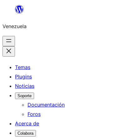
Saltar
al
Venezuela
contenido
Temas
Plugins
Noticias
Soporte
Documentación
Foros
Acerca de
Colabora