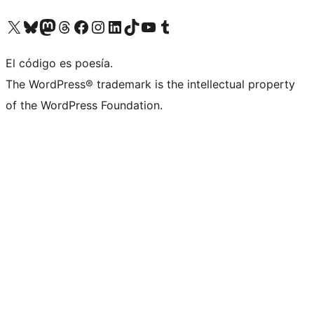
Visit our X (formerly Twitter) account
Visit our Bluesky account
Visit our Mastodon account
Visit our Threads account
Visita nuestra página de Facebook
Visita nuestra cuenta de Instagram
Visita nuestra cuenta de LinkedIn
Visit our TikTok account
Visita nuestro canal de YouTube
Visit our Tumblr account
El código es poesía.
The WordPress® trademark is the intellectual property
of the WordPress Foundation.