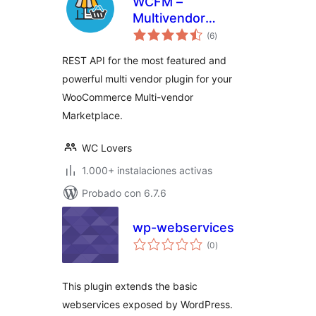
WCFM –
Multivendor
total
Marketplace REST
(6
)
de
valoraciones
API for
REST API for the most featured and
WooCommerce
powerful multi vendor plugin for your
WooCommerce Multi-vendor
Marketplace.
WC Lovers
1.000+ instalaciones activas
Probado con 6.7.6
wp-webservices
total
(0
)
de
valoraciones
This plugin extends the basic
webservices exposed by WordPress.