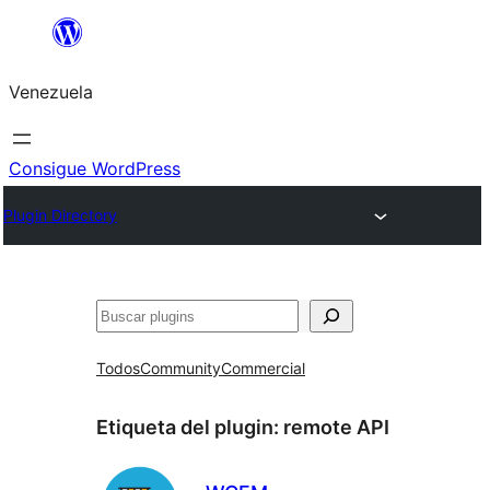
Saltar
al
Venezuela
contenido
Consigue WordPress
Plugin Directory
Buscar
Todos
Community
Commercial
Etiqueta del plugin:
remote API