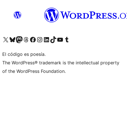
Visit our X (formerly Twitter) account
Visit our Bluesky account
Visit our Mastodon account
Visit our Threads account
Visita nuestra página de Facebook
Visita nuestra cuenta de Instagram
Visita nuestra cuenta de LinkedIn
Visit our TikTok account
Visita nuestro canal de YouTube
Visit our Tumblr account
El código es poesía.
The WordPress® trademark is the intellectual property
of the WordPress Foundation.