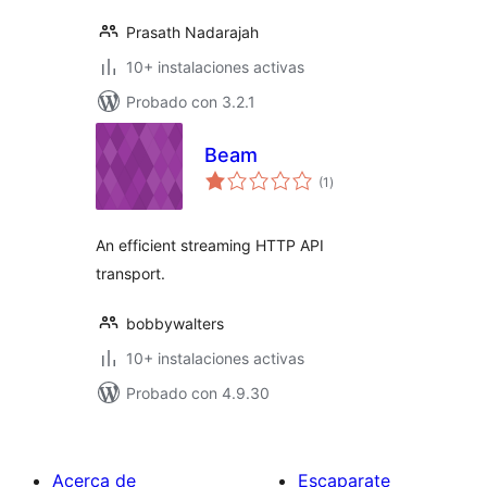
Prasath Nadarajah
10+ instalaciones activas
Probado con 3.2.1
Beam
total
(1
)
de
valoraciones
An efficient streaming HTTP API
transport.
bobbywalters
10+ instalaciones activas
Probado con 4.9.30
Acerca de
Escaparate