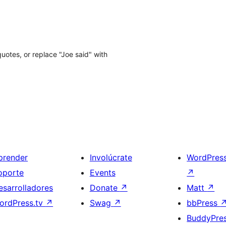
uotes, or replace "Joe said" with
prender
Involúcrate
WordPres
oporte
Events
↗
esarrolladores
Donate
↗
Matt
↗
ordPress.tv
↗
Swag
↗
bbPress
BuddyPre