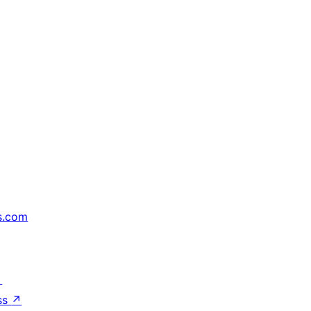
s.com
↗
ss
↗