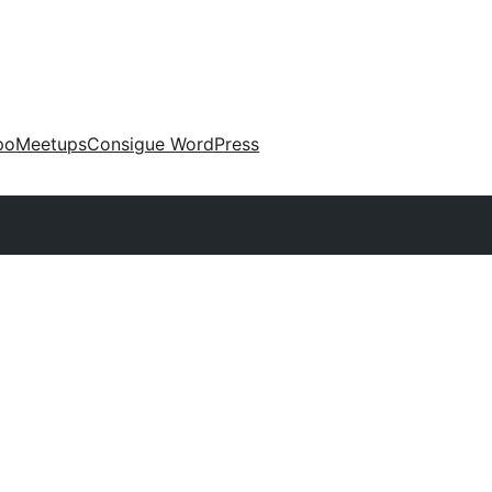
po
Meetups
Consigue WordPress