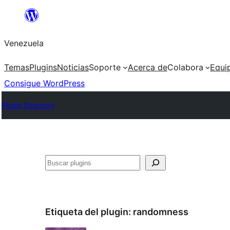
Saltar
al
Venezuela
contenido
Temas
Plugins
Noticias
Soporte
Acerca de
Colabora
Equi
Consigue WordPress
Plugin Directory
Buscar
Etiqueta del plugin:
randomness