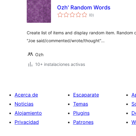
Ozh' Random Words
total
(0
)
de
valoraciones
Create list of items and display random item. Random q
"Joe said/commented/wrote/thought"…
Ozh
10+ instalaciones activas
Acerca de
Escaparate
A
Noticias
Temas
S
Alojamiento
Plugins
D
Privacidad
Patrones
W