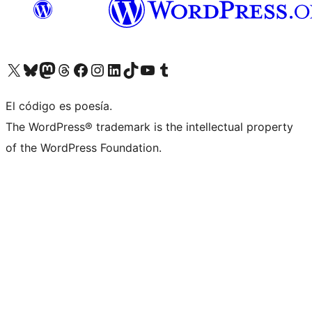
Visit our X (formerly Twitter) account
Visit our Bluesky account
Visit our Mastodon account
Visit our Threads account
Visita nuestra página de Facebook
Visita nuestra cuenta de Instagram
Visita nuestra cuenta de LinkedIn
Visit our TikTok account
Visita nuestro canal de YouTube
Visit our Tumblr account
El código es poesía.
The WordPress® trademark is the intellectual property
of the WordPress Foundation.