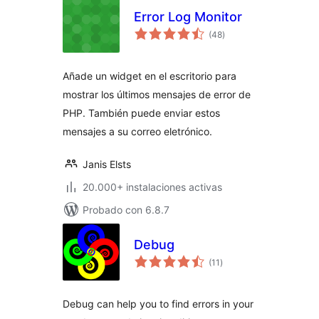
Error Log Monitor
total
(48
)
de
valoraciones
Añade un widget en el escritorio para
mostrar los últimos mensajes de error de
PHP. También puede enviar estos
mensajes a su correo eletrónico.
Janis Elsts
20.000+ instalaciones activas
Probado con 6.8.7
Debug
total
(11
)
de
valoraciones
Debug can help you to find errors in your