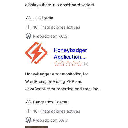
displays them in a dashboard widget
JFG Media
10+ instalaciones activas
Probado con 7.0.3
Honeybadger
Application
total
Monitoring
(0
)
de
valoraciones
Honeybadger error monitoring for
WordPress, providing PHP and
JavaScript error reporting and tracking.
Pangratios Cosma
10+ instalaciones activas
Probado con 6.8.7