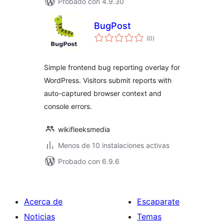
Probado con 4.9.30
BugPost
total
(0
)
de
valoraciones
Simple frontend bug reporting overlay for
WordPress. Visitors submit reports with
auto-captured browser context and
console errors.
wikifleeksmedia
Menos de 10 instalaciones activas
Probado con 6.9.6
Acerca de
Escaparate
Noticias
Temas