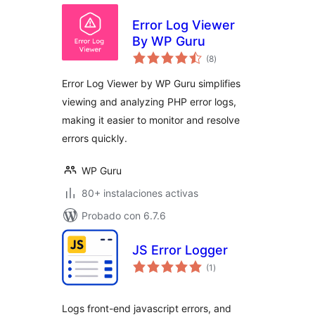
Error Log Viewer
By WP Guru
total
(8
)
de
valoraciones
Error Log Viewer by WP Guru simplifies
viewing and analyzing PHP error logs,
making it easier to monitor and resolve
errors quickly.
WP Guru
80+ instalaciones activas
Probado con 6.7.6
JS Error Logger
total
(1
)
de
valoraciones
Logs front-end javascript errors, and