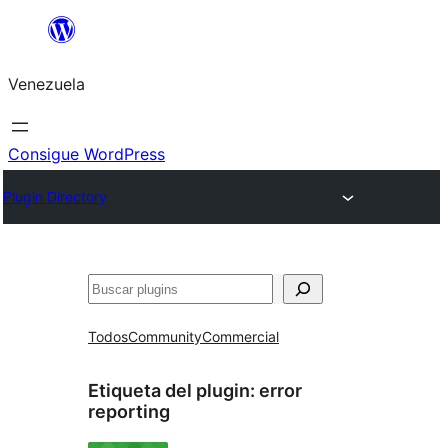
Saltar
al
Venezuela
contenido
Consigue WordPress
Plugin Directory
Buscar
Todos
Community
Commercial
Etiqueta del plugin:
error
reporting