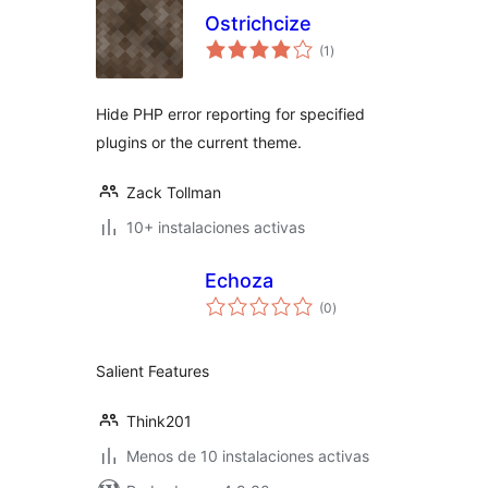
Ostrichcize
total
(1
)
de
valoraciones
Hide PHP error reporting for specified
plugins or the current theme.
Zack Tollman
10+ instalaciones activas
Echoza
total
(0
)
de
valoraciones
Salient Features
Think201
Menos de 10 instalaciones activas