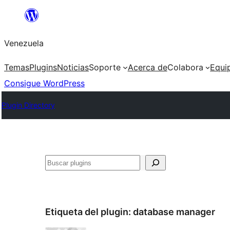
Saltar
al
Venezuela
contenido
Temas
Plugins
Noticias
Soporte
Acerca de
Colabora
Equi
Consigue WordPress
Plugin Directory
Buscar
Etiqueta del plugin:
database manager