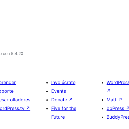
o con 5.4.20
prender
Involúcrate
WordPres
oporte
Events
↗
esarrolladores
Donate
↗
Matt
↗
ordPress.tv
↗
Five for the
bbPress
Future
BuddyPre