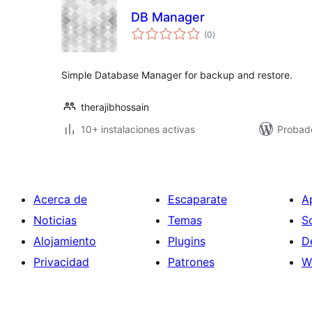
DB Manager
total
(0
)
de
valoraciones
Simple Database Manager for backup and restore.
therajibhossain
10+ instalaciones activas
Probad
Acerca de
Escaparate
A
Noticias
Temas
S
Alojamiento
Plugins
D
Privacidad
Patrones
W