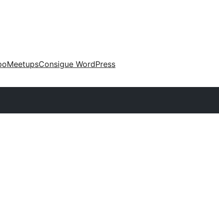
po
Meetups
Consigue WordPress