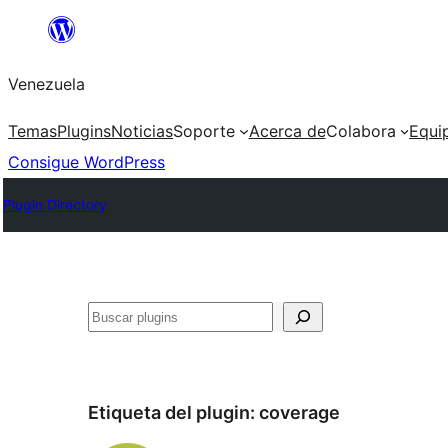
Saltar
al
Venezuela
contenido
Temas
Plugins
Noticias
Soporte
Acerca de
Colabora
Equi
Consigue WordPress
Plugin Directory
Buscar
Etiqueta del plugin:
coverage