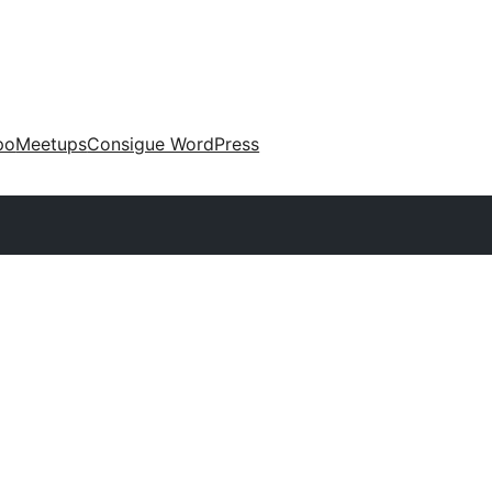
po
Meetups
Consigue WordPress