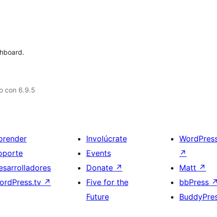
hboard.
o con 6.9.5
prender
Involúcrate
WordPres
oporte
Events
↗
esarrolladores
Donate
↗
Matt
↗
ordPress.tv
↗
Five for the
bbPress
Future
BuddyPre