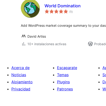
World Domination
total
(1
)
de
valoraciones
Add WordPress market coverage summary to your das
David Artiss
10+ instalaciones activas
Probad
Acerca de
Escaparate
A
Noticias
Temas
S
Alojamiento
Plugins
D
Privacidad
Patrones
W