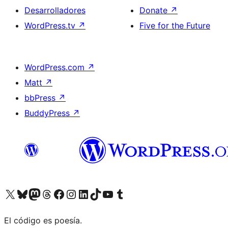
Desarrolladores
Donate
↗
WordPress.tv
↗
Five for the Future
WordPress.com
↗
Matt
↗
bbPress
↗
BuddyPress
↗
Visit our X (formerly Twitter) account
Visit our Bluesky account
Visit our Mastodon account
Visit our Threads account
Visita nuestra página de Facebook
Visita nuestra cuenta de Instagram
Visita nuestra cuenta de LinkedIn
Visit our TikTok account
Visita nuestro canal de YouTube
Visit our Tumblr account
El código es poesía.