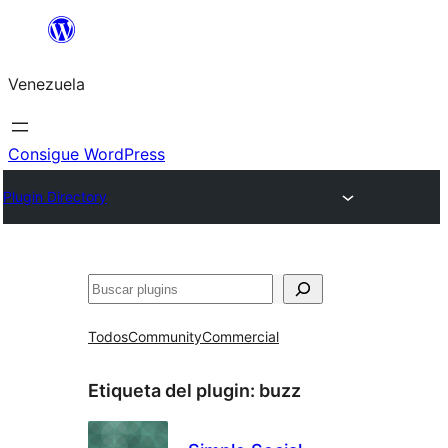
Saltar
al
Venezuela
contenido
Consigue WordPress
Plugin Directory
Buscar
Todos
Community
Commercial
Etiqueta del plugin:
buzz