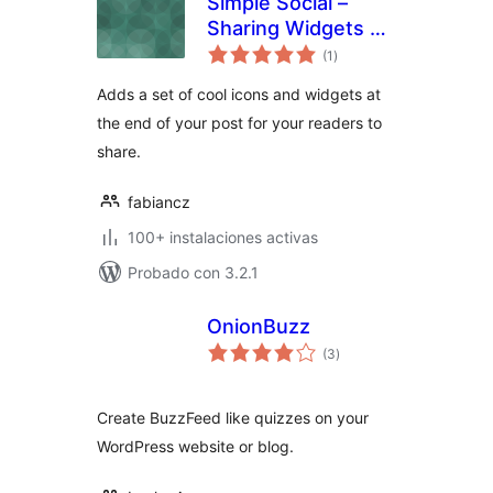
Simple Social –
Sharing Widgets &
total
Icons Updated
(1
)
de
valoraciones
Adds a set of cool icons and widgets at
the end of your post for your readers to
share.
fabiancz
100+ instalaciones activas
Probado con 3.2.1
OnionBuzz
total
(3
)
de
valoraciones
Create BuzzFeed like quizzes on your
WordPress website or blog.