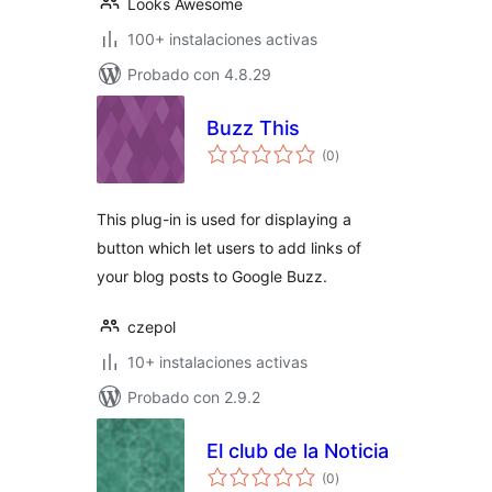
Looks Awesome
100+ instalaciones activas
Probado con 4.8.29
Buzz This
total
(0
)
de
valoraciones
This plug-in is used for displaying a
button which let users to add links of
your blog posts to Google Buzz.
czepol
10+ instalaciones activas
Probado con 2.9.2
El club de la Noticia
total
(0
)
de