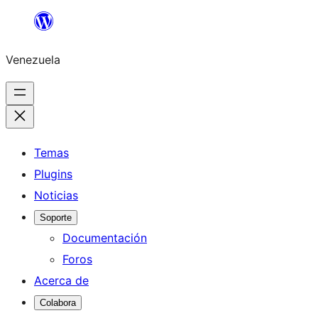
Saltar
al
Venezuela
contenido
Temas
Plugins
Noticias
Soporte
Documentación
Foros
Acerca de
Colabora