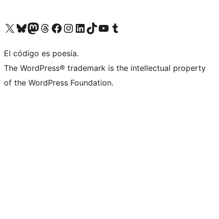
Visit our X (formerly Twitter) account
Visit our Bluesky account
Visit our Mastodon account
Visit our Threads account
Visita nuestra página de Facebook
Visita nuestra cuenta de Instagram
Visita nuestra cuenta de LinkedIn
Visit our TikTok account
Visita nuestro canal de YouTube
Visit our Tumblr account
El código es poesía.
The WordPress® trademark is the intellectual property
of the WordPress Foundation.