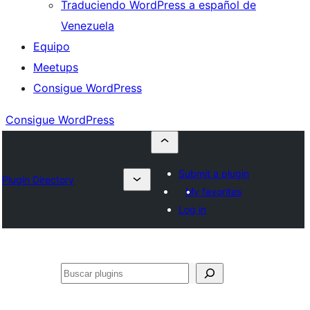
Traduciendo WordPress a español de
Venezuela
Equipo
Meetups
Consigue WordPress
Consigue WordPress
Submit a plugin
Plugin Directory
My favorites
Log in
Buscar