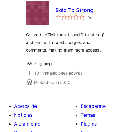
Bold To Strong
total
(0
)
de
valoraciones
Converts HTML tags 'b' and 'i' to 'strong'
and 'em' within posts, pages, and
comments, making them more access …
zingming
10+ instalaciones activas
Probado con 3.0.5
Acerca de
Escaparate
Noticias
Temas
Alojamiento
Plugins