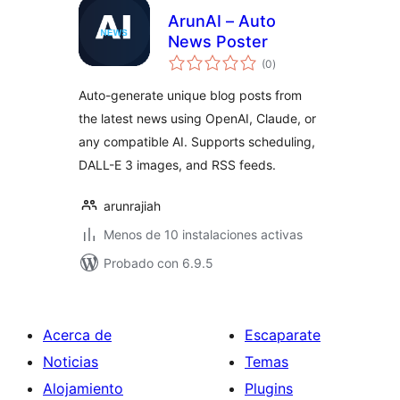
ArunAI – Auto
News Poster
total
(0
)
de
valoraciones
Auto-generate unique blog posts from
the latest news using OpenAI, Claude, or
any compatible AI. Supports scheduling,
DALL-E 3 images, and RSS feeds.
arunrajiah
Menos de 10 instalaciones activas
Probado con 6.9.5
Acerca de
Escaparate
Noticias
Temas
Alojamiento
Plugins