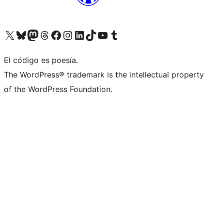
Visit our X (formerly Twitter) account
Visit our Bluesky account
Visit our Mastodon account
Visit our Threads account
Visita nuestra página de Facebook
Visita nuestra cuenta de Instagram
Visita nuestra cuenta de LinkedIn
Visit our TikTok account
Visita nuestro canal de YouTube
Visit our Tumblr account
El código es poesía.
The WordPress® trademark is the intellectual property
of the WordPress Foundation.