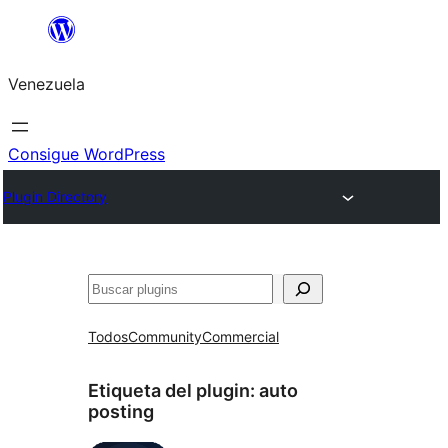
Saltar
al
Venezuela
contenido
Consigue WordPress
Plugin Directory
Buscar
Todos
Community
Commercial
Etiqueta del plugin:
auto
posting