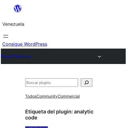
Saltar
al
Venezuela
contenido
Consigue WordPress
Plugin Directory
Buscar
Todos
Community
Commercial
Etiqueta del plugin:
analytic
code