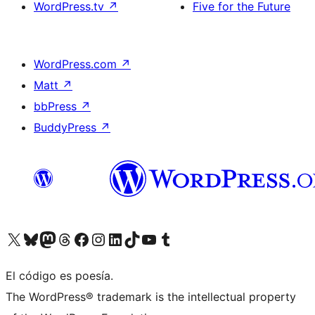
WordPress.tv
↗
Five for the Future
WordPress.com
↗
Matt
↗
bbPress
↗
BuddyPress
↗
Visit our X (formerly Twitter) account
Visit our Bluesky account
Visit our Mastodon account
Visit our Threads account
Visita nuestra página de Facebook
Visita nuestra cuenta de Instagram
Visita nuestra cuenta de LinkedIn
Visit our TikTok account
Visita nuestro canal de YouTube
Visit our Tumblr account
El código es poesía.
The WordPress® trademark is the intellectual property