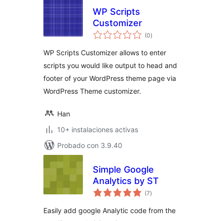
WP Scripts
Customizer
total
(0
)
de
valoraciones
WP Scripts Customizer allows to enter
scripts you would like output to head and
footer of your WordPress theme page via
WordPress Theme customizer.
Han
10+ instalaciones activas
Probado con 3.9.40
Simple Google
Analytics by ST
total
(7
)
de
valoraciones
Easily add google Analytic code from the