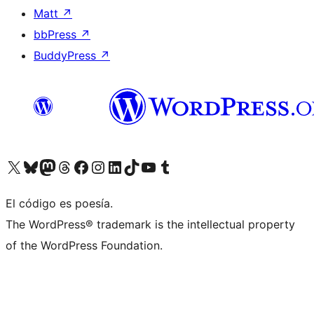
Matt
↗
bbPress
↗
BuddyPress
↗
Visit our X (formerly Twitter) account
Visit our Bluesky account
Visit our Mastodon account
Visit our Threads account
Visita nuestra página de Facebook
Visita nuestra cuenta de Instagram
Visita nuestra cuenta de LinkedIn
Visit our TikTok account
Visita nuestro canal de YouTube
Visit our Tumblr account
El código es poesía.
The WordPress® trademark is the intellectual property
of the WordPress Foundation.