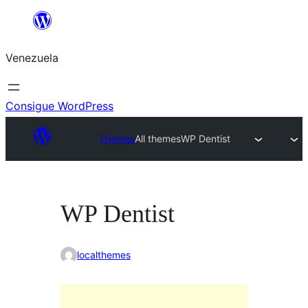
Saltar
al
Venezuela
contenido
Consigue WordPress
Themes
All themes
WP Dentist
WP Dentist
localthemes