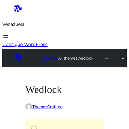
Saltar
al
Venezuela
contenido
Consigue WordPress
Themes
All themes
Wedlock
Wedlock
ThemesCraft.co