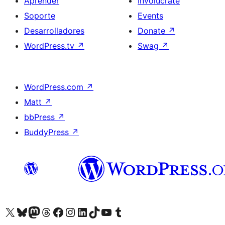
Aprender
Involúcrate
Soporte
Events
Desarrolladores
Donate
↗
WordPress.tv
↗
Swag
↗
WordPress.com
↗
Matt
↗
bbPress
↗
BuddyPress
↗
Visit our X (formerly Twitter) account
Visit our Bluesky account
Visit our Mastodon account
Visit our Threads account
Visita nuestra página de Facebook
Visita nuestra cuenta de Instagram
Visita nuestra cuenta de LinkedIn
Visit our TikTok account
Visita nuestro canal de YouTube
Visit our Tumblr account