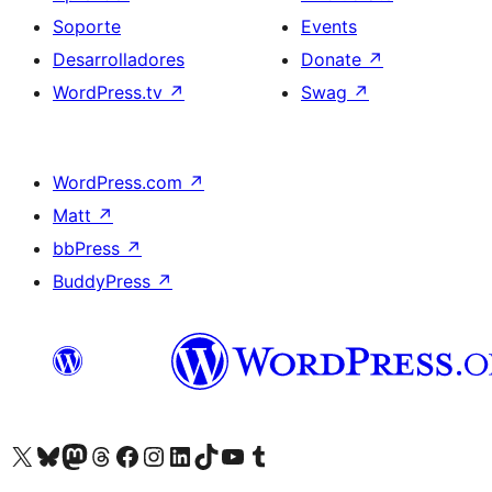
Soporte
Events
Desarrolladores
Donate
↗
WordPress.tv
↗
Swag
↗
WordPress.com
↗
Matt
↗
bbPress
↗
BuddyPress
↗
Visit our X (formerly Twitter) account
Visit our Bluesky account
Visit our Mastodon account
Visit our Threads account
Visita nuestra página de Facebook
Visita nuestra cuenta de Instagram
Visita nuestra cuenta de LinkedIn
Visit our TikTok account
Visita nuestro canal de YouTube
Visit our Tumblr account