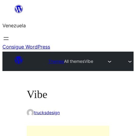
Saltar
al
Venezuela
contenido
Consigue WordPress
Themes
All themes
Vibe
Vibe
trucksdesign