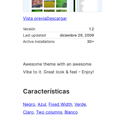
Vista previa
Descargar
Versión
1.2
Last updated
diciembre 29, 2009
Active installations
30+
Awesome theme with an awesome
Vibe to it. Great look & feel – Enjoy!
Características
Negro
, 
Azul
, 
Fixed Width
, 
Verde
, 
Claro
, 
Two columns
, 
Blanco