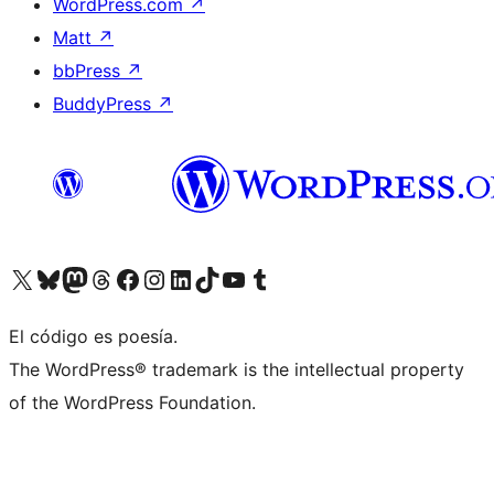
WordPress.com
↗
Matt
↗
bbPress
↗
BuddyPress
↗
Visit our X (formerly Twitter) account
Visit our Bluesky account
Visit our Mastodon account
Visit our Threads account
Visita nuestra página de Facebook
Visita nuestra cuenta de Instagram
Visita nuestra cuenta de LinkedIn
Visit our TikTok account
Visita nuestro canal de YouTube
Visit our Tumblr account
El código es poesía.
The WordPress® trademark is the intellectual property
of the WordPress Foundation.