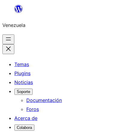
Saltar
al
Venezuela
contenido
Temas
Plugins
Noticias
Soporte
Documentación
Foros
Acerca de
Colabora