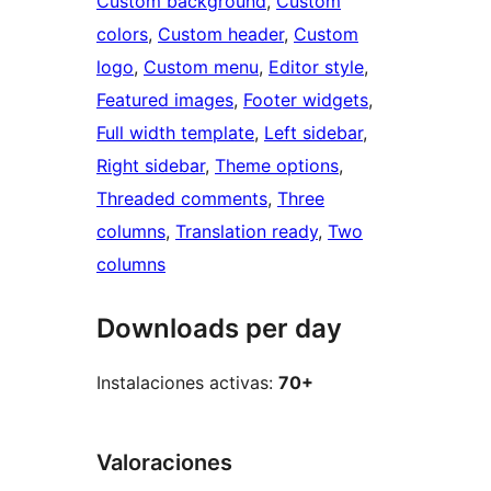
Custom background
, 
Custom
colors
, 
Custom header
, 
Custom
logo
, 
Custom menu
, 
Editor style
, 
Featured images
, 
Footer widgets
, 
Full width template
, 
Left sidebar
, 
Right sidebar
, 
Theme options
, 
Threaded comments
, 
Three
columns
, 
Translation ready
, 
Two
columns
Downloads per day
Instalaciones activas:
70+
Valoraciones