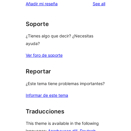
reviews
Añadir mi reseña
See all
reviews
star
reviews
Soporte
¿Tienes algo que decir? ¿Necesitas
ayuda?
Ver foro de soporte
Reportar
¿Este tema tiene problemas importantes?
Informar de este tema
Traducciones
This theme is available in the following
languages:
Azərbaycan dili
,
Deutsch
,