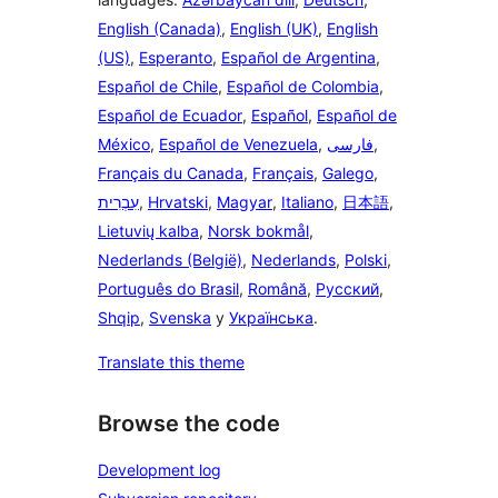
English (Canada)
,
English (UK)
,
English
(US)
,
Esperanto
,
Español de Argentina
,
Español de Chile
,
Español de Colombia
,
Español de Ecuador
,
Español
,
Español de
México
,
Español de Venezuela
,
فارسی
,
Français du Canada
,
Français
,
Galego
,
עִבְרִית
,
Hrvatski
,
Magyar
,
Italiano
,
日本語
,
Lietuvių kalba
,
Norsk bokmål
,
Nederlands (België)
,
Nederlands
,
Polski
,
Português do Brasil
,
Română
,
Русский
,
Shqip
,
Svenska
y
Українська
.
Translate this theme
Browse the code
Development log