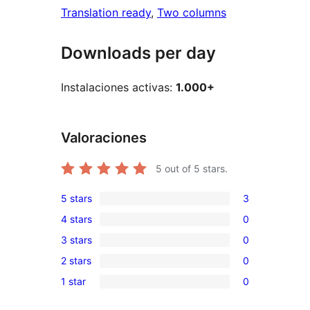
Translation ready
, 
Two columns
Downloads per day
Instalaciones activas:
1.000+
Valoraciones
5
out of 5 stars.
5 stars
3
3
4 stars
0
5-
0
3 stars
0
star
4-
0
reviews
2 stars
0
star
3-
0
reviews
1 star
0
star
2-
0
reviews
star
1-