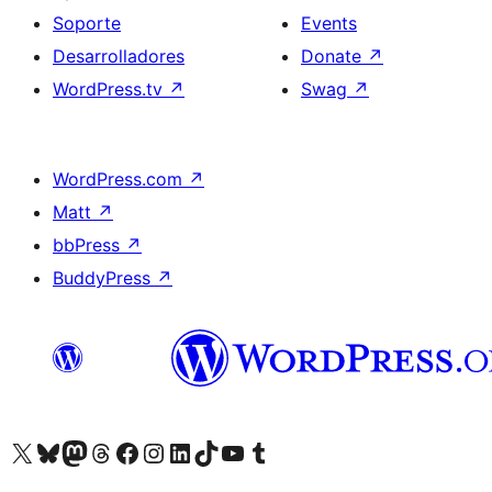
Soporte
Events
Desarrolladores
Donate
↗
WordPress.tv
↗
Swag
↗
WordPress.com
↗
Matt
↗
bbPress
↗
BuddyPress
↗
Visit our X (formerly Twitter) account
Visit our Bluesky account
Visit our Mastodon account
Visit our Threads account
Visita nuestra página de Facebook
Visita nuestra cuenta de Instagram
Visita nuestra cuenta de LinkedIn
Visit our TikTok account
Visita nuestro canal de YouTube
Visit our Tumblr account