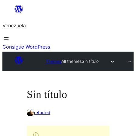
Saltar
al
Venezuela
contenido
Consigue WordPress
Themes
All themes
Sin título
Sin título
refueled