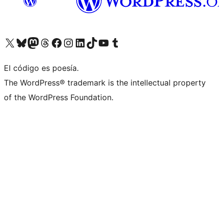
Visit our X (formerly Twitter) account
Visit our Bluesky account
Visit our Mastodon account
Visit our Threads account
Visita nuestra página de Facebook
Visita nuestra cuenta de Instagram
Visita nuestra cuenta de LinkedIn
Visit our TikTok account
Visita nuestro canal de YouTube
Visit our Tumblr account
El código es poesía.
The WordPress® trademark is the intellectual property
of the WordPress Foundation.