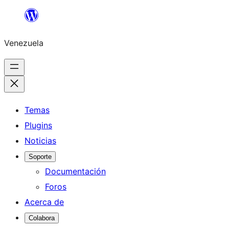
Saltar
al
Venezuela
contenido
Temas
Plugins
Noticias
Soporte
Documentación
Foros
Acerca de
Colabora