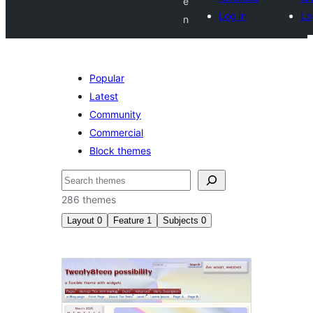
e
Log in
Lo
n
Popular
Latest
Community
Commercial
Block themes
Buscar
286 themes
Layout
0
Feature
1
Subjects
0
Microformatos