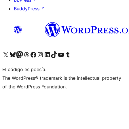
bbPress
↗
BuddyPress
↗
Visit our X (formerly Twitter) account
Visit our Bluesky account
Visit our Mastodon account
Visit our Threads account
Visita nuestra página de Facebook
Visita nuestra cuenta de Instagram
Visita nuestra cuenta de LinkedIn
Visit our TikTok account
Visita nuestro canal de YouTube
Visit our Tumblr account
El código es poesía.
The WordPress® trademark is the intellectual property
of the WordPress Foundation.