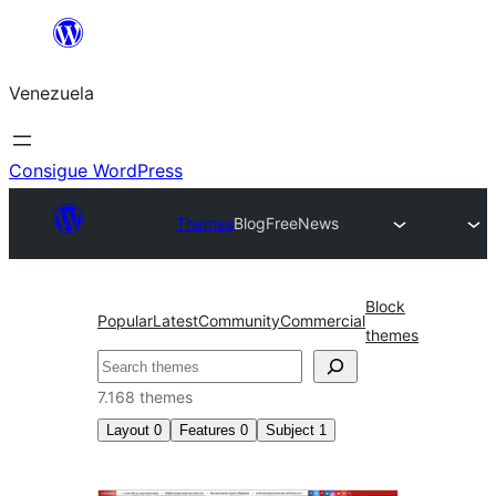
Saltar
al
Venezuela
contenido
Consigue WordPress
Themes
Blog
FreeNews
Block
Popular
Latest
Community
Commercial
themes
Buscar
7.168 themes
Layout
0
Features
0
Subject
1