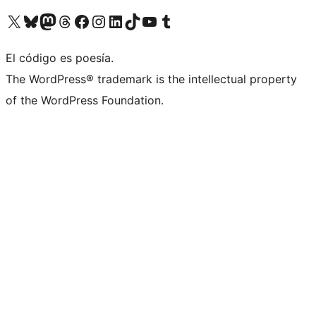
Visit our X (formerly Twitter) account
Visit our Bluesky account
Visit our Mastodon account
Visit our Threads account
Visita nuestra página de Facebook
Visita nuestra cuenta de Instagram
Visita nuestra cuenta de LinkedIn
Visit our TikTok account
Visita nuestro canal de YouTube
Visit our Tumblr account
El código es poesía.
The WordPress® trademark is the intellectual property
of the WordPress Foundation.