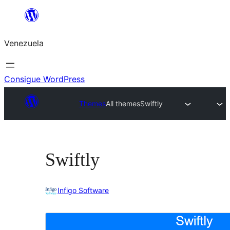
Saltar
al
Venezuela
contenido
Consigue WordPress
Themes
All themes
Swiftly
Swiftly
Infigo Software