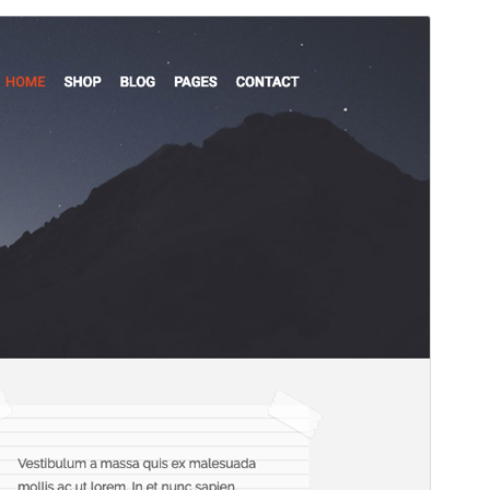
Commercial theme
Este tema es gratuito pero ofrece actualizaciones o
soporte comercial de pago.
Vista previa
Descargar
Este es un tema hijo de
SuevaFree
.
Versión
1.1.5
Last updated
marzo 16, 2025
Active installations
30+
PHP version
5.3