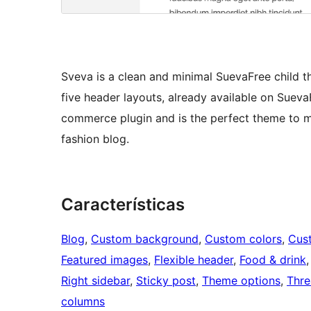
Sveva is a clean and minimal SuevaFree child th
five header layouts, already available on Sue
commerce plugin and is the perfect theme to man
fashion blog.
Características
Blog
, 
Custom background
, 
Custom colors
, 
Cus
Featured images
, 
Flexible header
, 
Food & drink
,
Right sidebar
, 
Sticky post
, 
Theme options
, 
Thr
columns