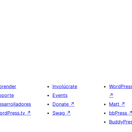
prender
Involúcrate
WordPres
oporte
Events
↗
esarrolladores
Donate
↗
Matt
↗
ordPress.tv
↗
Swag
↗
bbPress
BuddyPre