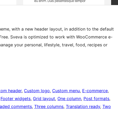
eme, with a new header layout, in addition to the default
vaFree. Sveva is optimized to work with WooCommerce e-
age your personal, lifestyle, travel, food, recipes or
tom header
, 
Custom logo
, 
Custom menu
, 
E-commerce
, 
 
Footer widgets
, 
Grid layout
, 
One column
, 
Post formats
, 
eaded comments
, 
Three columns
, 
Translation ready
, 
Two