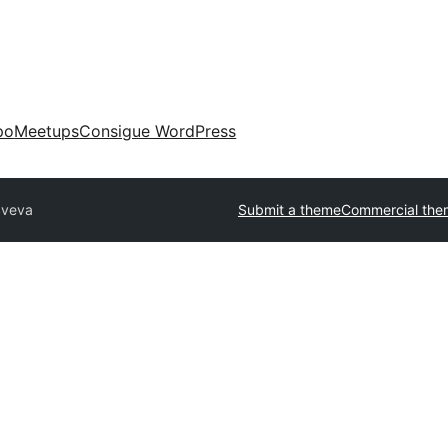
po
Meetups
Consigue WordPress
Sveva
Submit a theme
Commercial the