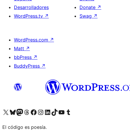
Desarrolladores
Donate
↗
WordPress.tv
↗
Swag
↗
WordPress.com
↗
Matt
↗
bbPress
↗
BuddyPress
↗
Visit our X (formerly Twitter) account
Visit our Bluesky account
Visit our Mastodon account
Visit our Threads account
Visita nuestra página de Facebook
Visita nuestra cuenta de Instagram
Visita nuestra cuenta de LinkedIn
Visit our TikTok account
Visita nuestro canal de YouTube
Visit our Tumblr account
El código es poesía.