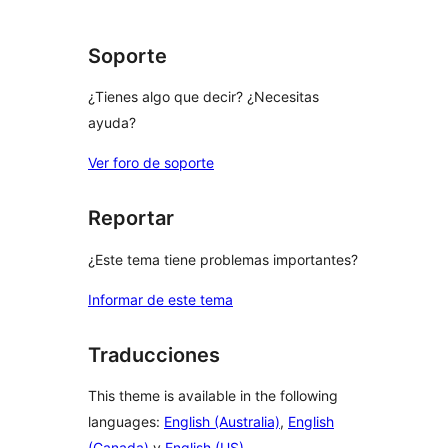
reviews
Soporte
¿Tienes algo que decir? ¿Necesitas
ayuda?
Ver foro de soporte
Reportar
¿Este tema tiene problemas importantes?
Informar de este tema
Traducciones
This theme is available in the following
languages:
English (Australia)
,
English
(Canada)
y
English (US)
.