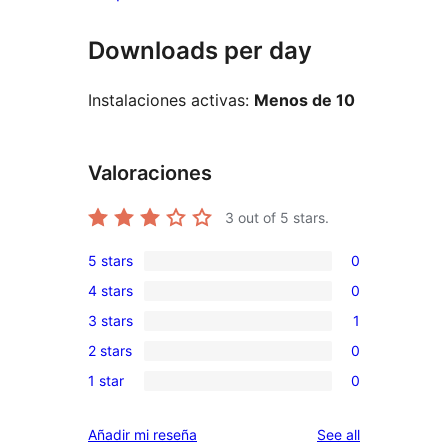
Downloads per day
Instalaciones activas:
Menos de 10
Valoraciones
3
out of 5 stars.
5 stars
0
0
4 stars
0
5-
0
3 stars
1
star
4-
1
reviews
2 stars
0
star
3-
0
reviews
1 star
0
star
2-
0
review
star
1-
reviews
Añadir mi reseña
See all
reviews
star