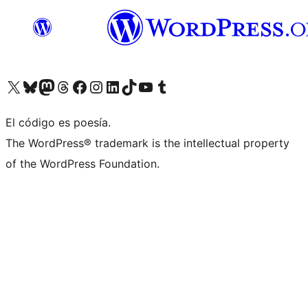
Visit our X (formerly Twitter) account
Visit our Bluesky account
Visit our Mastodon account
Visit our Threads account
Visita nuestra página de Facebook
Visita nuestra cuenta de Instagram
Visita nuestra cuenta de LinkedIn
Visit our TikTok account
Visita nuestro canal de YouTube
Visit our Tumblr account
El código es poesía.
The WordPress® trademark is the intellectual property
of the WordPress Foundation.