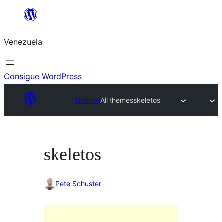
Saltar
al
Venezuela
contenido
Consigue WordPress
Themes
All themes
skeletos
skeletos
Pete Schuster