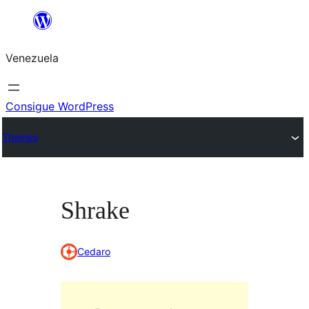
Saltar
al
Venezuela
contenido
Consigue WordPress
Themes
Shrake
Cedaro