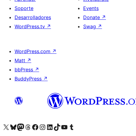
Soporte
Events
Desarrolladores
Donate
↗
WordPress.tv
↗
Swag
↗
WordPress.com
↗
Matt
↗
bbPress
↗
BuddyPress
↗
Visit our X (formerly Twitter) account
Visit our Bluesky account
Visit our Mastodon account
Visit our Threads account
Visita nuestra página de Facebook
Visita nuestra cuenta de Instagram
Visita nuestra cuenta de LinkedIn
Visit our TikTok account
Visita nuestro canal de YouTube
Visit our Tumblr account