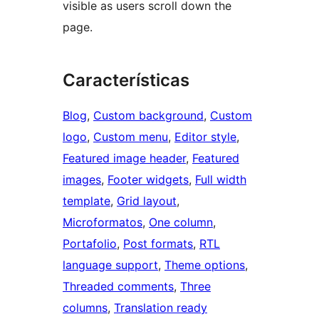
visible as users scroll down the
page.
Características
Blog
, 
Custom background
, 
Custom
logo
, 
Custom menu
, 
Editor style
, 
Featured image header
, 
Featured
images
, 
Footer widgets
, 
Full width
template
, 
Grid layout
, 
Microformatos
, 
One column
, 
Portafolio
, 
Post formats
, 
RTL
language support
, 
Theme options
, 
Threaded comments
, 
Three
columns
, 
Translation ready