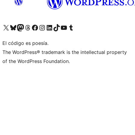
Visit our X (formerly Twitter) account
Visit our Bluesky account
Visit our Mastodon account
Visit our Threads account
Visita nuestra página de Facebook
Visita nuestra cuenta de Instagram
Visita nuestra cuenta de LinkedIn
Visit our TikTok account
Visita nuestro canal de YouTube
Visit our Tumblr account
El código es poesía.
The WordPress® trademark is the intellectual property
of the WordPress Foundation.