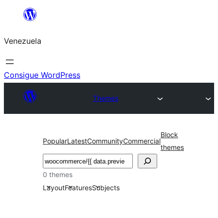
Saltar
al
Venezuela
contenido
Consigue WordPress
Themes
Block
Popular
Latest
Community
Commercial
themes
Buscar
0 themes
Layout
Features
Subjects