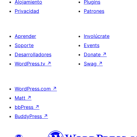
Alojamiento
Plugins
Privacidad
Patrones
Aprender
Involúcrate
Soporte
Events
Desarrolladores
Donate
↗
WordPress.tv
↗
Swag
↗
WordPress.com
↗
Matt
↗
bbPress
↗
BuddyPress
↗