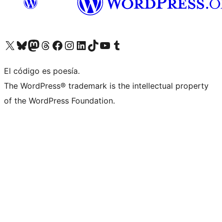
Visit our X (formerly Twitter) account
Visit our Bluesky account
Visit our Mastodon account
Visit our Threads account
Visita nuestra página de Facebook
Visita nuestra cuenta de Instagram
Visita nuestra cuenta de LinkedIn
Visit our TikTok account
Visita nuestro canal de YouTube
Visit our Tumblr account
El código es poesía.
The WordPress® trademark is the intellectual property
of the WordPress Foundation.