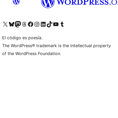
Visit our X (formerly Twitter) account
Visit our Bluesky account
Visit our Mastodon account
Visit our Threads account
Visita nuestra página de Facebook
Visita nuestra cuenta de Instagram
Visita nuestra cuenta de LinkedIn
Visit our TikTok account
Visita nuestro canal de YouTube
Visit our Tumblr account
El código es poesía.
The WordPress® trademark is the intellectual property
of the WordPress Foundation.