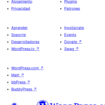
Alojamiento
Plugins
Privacidad
Patrones
Aprender
Involúcrate
Soporte
Events
Desarrolladores
Donate
↗
WordPress.tv
↗
Swag
↗
WordPress.com
↗
Matt
↗
bbPress
↗
BuddyPress
↗