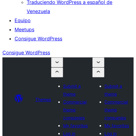
Traduciendo WordPress a español de
Venezuela
Equipo
Meetups
Consigue WordPress
Consigue WordPress
Submit a
Submit a
theme
theme
Themes
Commercial
Commercial
theme
theme
companies
companies
My favorites
My favorites
Log in
Log in