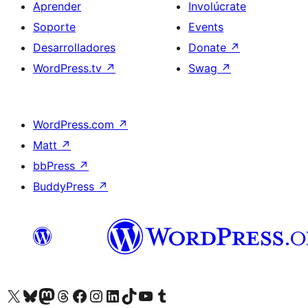
Aprender
Involúcrate
Soporte
Events
Desarrolladores
Donate
↗
WordPress.tv
↗
Swag
↗
WordPress.com
↗
Matt
↗
bbPress
↗
BuddyPress
↗
Visit our X (formerly Twitter) account
Visit our Bluesky account
Visit our Mastodon account
Visit our Threads account
Visita nuestra página de Facebook
Visita nuestra cuenta de Instagram
Visita nuestra cuenta de LinkedIn
Visit our TikTok account
Visita nuestro canal de YouTube
Visit our Tumblr account