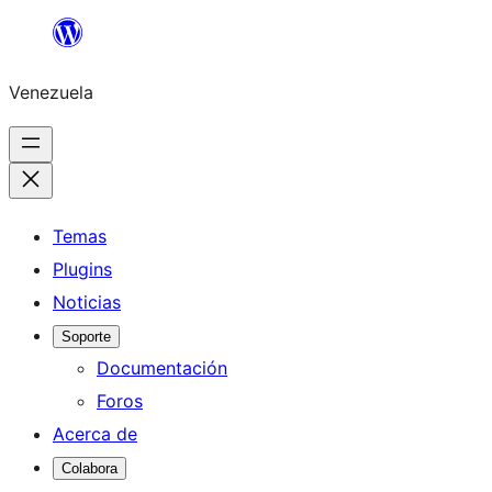
Saltar
al
Venezuela
contenido
Temas
Plugins
Noticias
Soporte
Documentación
Foros
Acerca de
Colabora