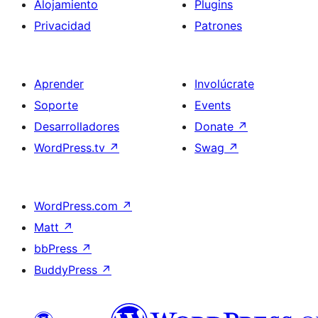
Alojamiento
Plugins
Privacidad
Patrones
Aprender
Involúcrate
Soporte
Events
Desarrolladores
Donate
↗
WordPress.tv
↗
Swag
↗
WordPress.com
↗
Matt
↗
bbPress
↗
BuddyPress
↗