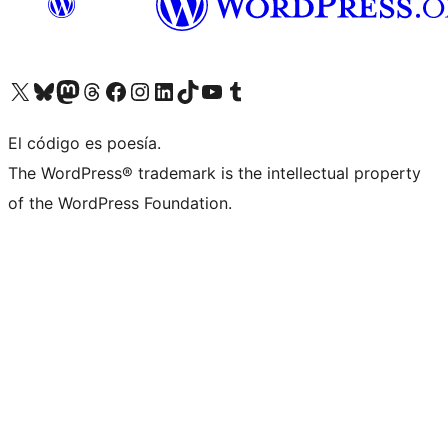
Visit our X (formerly Twitter) account
Visit our Bluesky account
Visit our Mastodon account
Visit our Threads account
Visita nuestra página de Facebook
Visita nuestra cuenta de Instagram
Visita nuestra cuenta de LinkedIn
Visit our TikTok account
Visita nuestro canal de YouTube
Visit our Tumblr account
El código es poesía.
The WordPress® trademark is the intellectual property
of the WordPress Foundation.