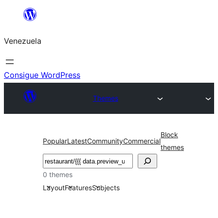
Saltar
al
Venezuela
contenido
Consigue WordPress
Themes
Block
Popular
Latest
Community
Commercial
themes
Buscar
0 themes
Layout
Features
Subjects