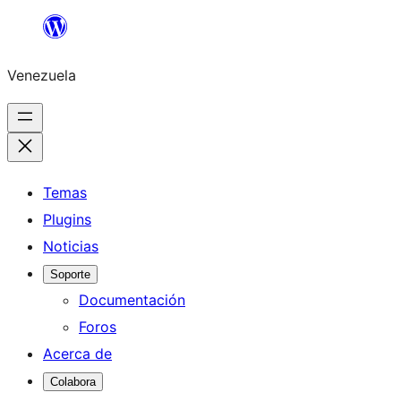
Saltar
al
Venezuela
contenido
Temas
Plugins
Noticias
Soporte
Documentación
Foros
Acerca de
Colabora