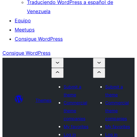
Traduciendo WordPress a español de
Venezuela
Equipo
Meetups
Consigue WordPress
Consigue WordPress
Submit a
Submit a
theme
theme
Themes
Commercial
Commercial
theme
theme
companies
companies
My favorites
My favorites
Log in
Log in