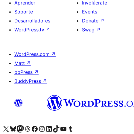
Aprender
Involúcrate
Soporte
Events
Desarrolladores
Donate
↗
WordPress.tv
↗
Swag
↗
WordPress.com
↗
Matt
↗
bbPress
↗
BuddyPress
↗
Visit our X (formerly Twitter) account
Visit our Bluesky account
Visit our Mastodon account
Visit our Threads account
Visita nuestra página de Facebook
Visita nuestra cuenta de Instagram
Visita nuestra cuenta de LinkedIn
Visit our TikTok account
Visita nuestro canal de YouTube
Visit our Tumblr account