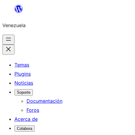
Saltar
al
Venezuela
contenido
Temas
Plugins
Noticias
Soporte
Documentación
Foros
Acerca de
Colabora