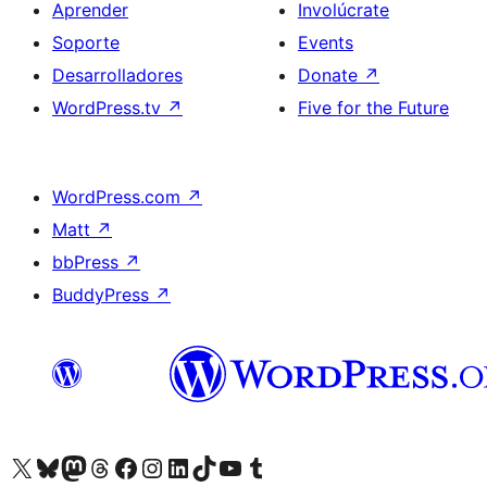
Aprender
Involúcrate
Soporte
Events
Desarrolladores
Donate
↗
WordPress.tv
↗
Five for the Future
WordPress.com
↗
Matt
↗
bbPress
↗
BuddyPress
↗
Visit our X (formerly Twitter) account
Visit our Bluesky account
Visit our Mastodon account
Visit our Threads account
Visita nuestra página de Facebook
Visita nuestra cuenta de Instagram
Visita nuestra cuenta de LinkedIn
Visit our TikTok account
Visita nuestro canal de YouTube
Visit our Tumblr account