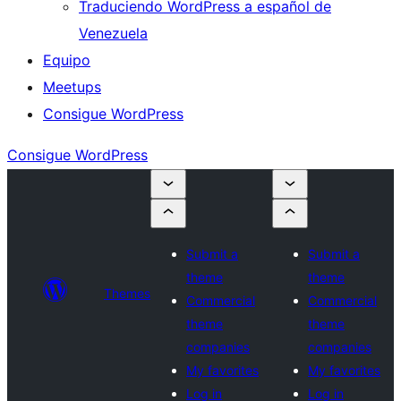
Traduciendo WordPress a español de
Venezuela
Equipo
Meetups
Consigue WordPress
Consigue WordPress
Submit a
Submit a
theme
theme
Themes
Commercial
Commercial
theme
theme
companies
companies
My favorites
My favorites
Log in
Log in