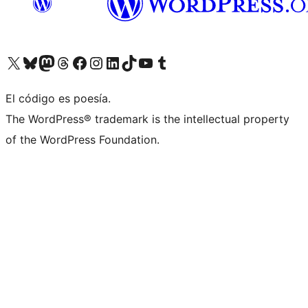
Visit our X (formerly Twitter) account
Visit our Bluesky account
Visit our Mastodon account
Visit our Threads account
Visita nuestra página de Facebook
Visita nuestra cuenta de Instagram
Visita nuestra cuenta de LinkedIn
Visit our TikTok account
Visita nuestro canal de YouTube
Visit our Tumblr account
El código es poesía.
The WordPress® trademark is the intellectual property
of the WordPress Foundation.