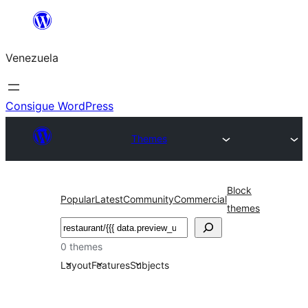
Saltar
al
Venezuela
contenido
Consigue WordPress
Themes
Block
Popular
Latest
Community
Commercial
themes
Buscar
0 themes
Layout
Features
Subjects