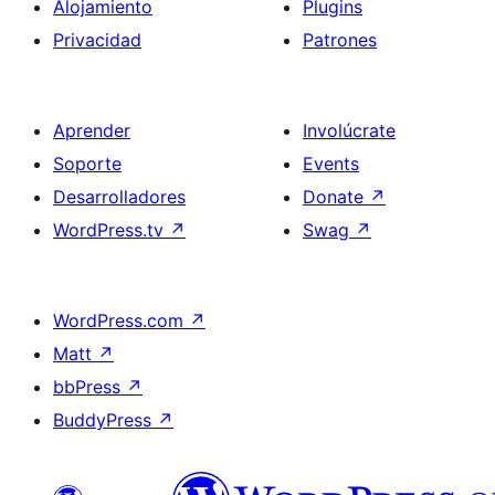
Alojamiento
Plugins
Privacidad
Patrones
Aprender
Involúcrate
Soporte
Events
Desarrolladores
Donate
↗
WordPress.tv
↗
Swag
↗
WordPress.com
↗
Matt
↗
bbPress
↗
BuddyPress
↗