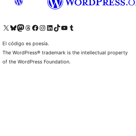
Visit our X (formerly Twitter) account
Visit our Bluesky account
Visit our Mastodon account
Visit our Threads account
Visita nuestra página de Facebook
Visita nuestra cuenta de Instagram
Visita nuestra cuenta de LinkedIn
Visit our TikTok account
Visita nuestro canal de YouTube
Visit our Tumblr account
El código es poesía.
The WordPress® trademark is the intellectual property
of the WordPress Foundation.