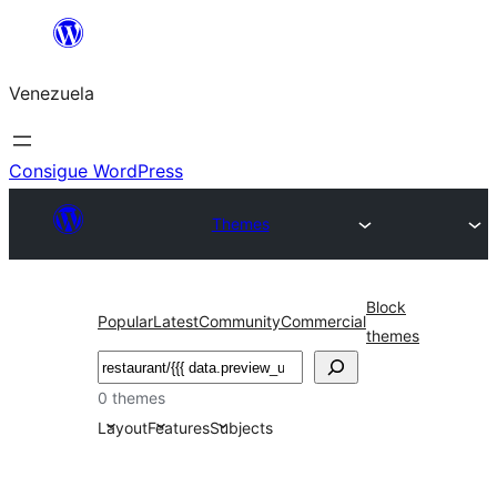
Saltar
al
Venezuela
contenido
Consigue WordPress
Themes
Block
Popular
Latest
Community
Commercial
themes
Buscar
0 themes
Layout
Features
Subjects