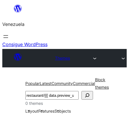
Saltar
al
Venezuela
contenido
Consigue WordPress
Themes
Block
Popular
Latest
Community
Commercial
themes
Buscar
0 themes
Layout
Features
Subjects