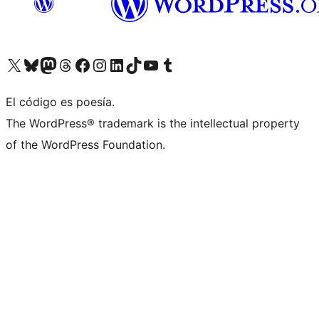
Visit our X (formerly Twitter) account
Visit our Bluesky account
Visit our Mastodon account
Visit our Threads account
Visita nuestra página de Facebook
Visita nuestra cuenta de Instagram
Visita nuestra cuenta de LinkedIn
Visit our TikTok account
Visita nuestro canal de YouTube
Visit our Tumblr account
El código es poesía.
The WordPress® trademark is the intellectual property
of the WordPress Foundation.