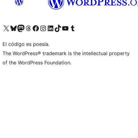
Visit our X (formerly Twitter) account
Visit our Bluesky account
Visit our Mastodon account
Visit our Threads account
Visita nuestra página de Facebook
Visita nuestra cuenta de Instagram
Visita nuestra cuenta de LinkedIn
Visit our TikTok account
Visita nuestro canal de YouTube
Visit our Tumblr account
El código es poesía.
The WordPress® trademark is the intellectual property
of the WordPress Foundation.