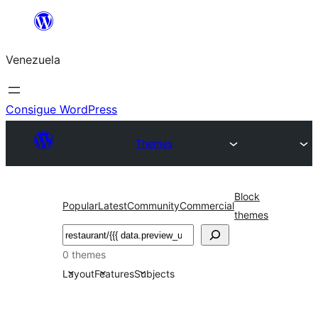
Saltar
al
Venezuela
contenido
Consigue WordPress
Themes
Block
Popular
Latest
Community
Commercial
themes
Buscar
0 themes
Layout
Features
Subjects