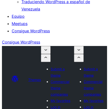
Traduciendo WordPress a español de
Venezuela
Equipo
Meetups
Consigue WordPress
Consigue WordPress
Submit a
Submit a
theme
theme
Themes
Commercial
Commercial
theme
theme
companies
companies
My favorites
My favorites
Log in
Log in