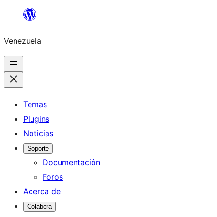
Saltar
al
Venezuela
contenido
Temas
Plugins
Noticias
Soporte
Documentación
Foros
Acerca de
Colabora