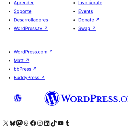
Aprender
Involúcrate
Soporte
Events
Desarrolladores
Donate
↗
WordPress.tv
↗
Swag
↗
WordPress.com
↗
Matt
↗
bbPress
↗
BuddyPress
↗
Visit our X (formerly Twitter) account
Visit our Bluesky account
Visit our Mastodon account
Visit our Threads account
Visita nuestra página de Facebook
Visita nuestra cuenta de Instagram
Visita nuestra cuenta de LinkedIn
Visit our TikTok account
Visita nuestro canal de YouTube
Visit our Tumblr account