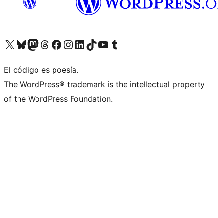
Visit our X (formerly Twitter) account
Visit our Bluesky account
Visit our Mastodon account
Visit our Threads account
Visita nuestra página de Facebook
Visita nuestra cuenta de Instagram
Visita nuestra cuenta de LinkedIn
Visit our TikTok account
Visita nuestro canal de YouTube
Visit our Tumblr account
El código es poesía.
The WordPress® trademark is the intellectual property
of the WordPress Foundation.