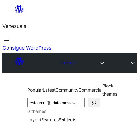
Saltar
al
Venezuela
contenido
Consigue WordPress
Themes
Block
Popular
Latest
Community
Commercial
themes
Buscar
0 themes
Layout
Features
Subjects