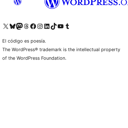
Visit our X (formerly Twitter) account
Visit our Bluesky account
Visit our Mastodon account
Visit our Threads account
Visita nuestra página de Facebook
Visita nuestra cuenta de Instagram
Visita nuestra cuenta de LinkedIn
Visit our TikTok account
Visita nuestro canal de YouTube
Visit our Tumblr account
El código es poesía.
The WordPress® trademark is the intellectual property
of the WordPress Foundation.