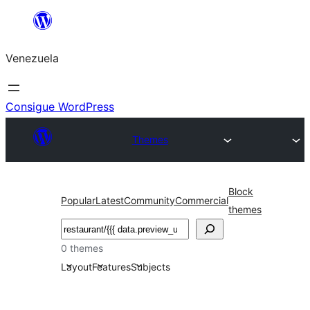
Saltar
al
Venezuela
contenido
Consigue WordPress
Themes
Block
Popular
Latest
Community
Commercial
themes
Buscar
0 themes
Layout
Features
Subjects