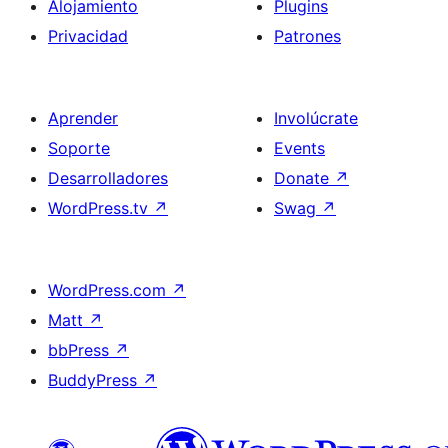
Alojamiento
Plugins
Privacidad
Patrones
Aprender
Involúcrate
Soporte
Events
Desarrolladores
Donate
↗
WordPress.tv
↗
Swag
↗
WordPress.com
↗
Matt
↗
bbPress
↗
BuddyPress
↗