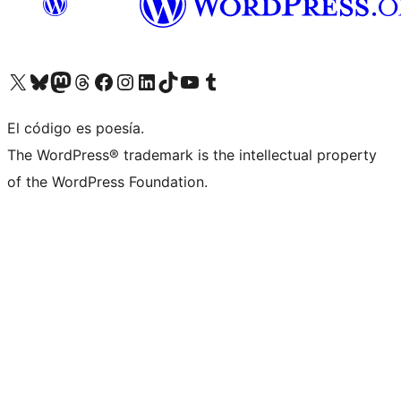
Visit our X (formerly Twitter) account
Visit our Bluesky account
Visit our Mastodon account
Visit our Threads account
Visita nuestra página de Facebook
Visita nuestra cuenta de Instagram
Visita nuestra cuenta de LinkedIn
Visit our TikTok account
Visita nuestro canal de YouTube
Visit our Tumblr account
El código es poesía.
The WordPress® trademark is the intellectual property
of the WordPress Foundation.