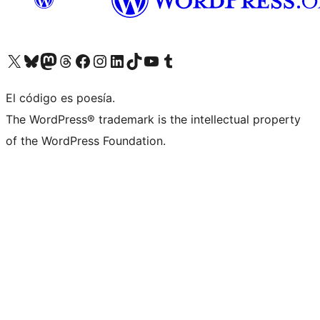
Visit our X (formerly Twitter) account
Visit our Bluesky account
Visit our Mastodon account
Visit our Threads account
Visita nuestra página de Facebook
Visita nuestra cuenta de Instagram
Visita nuestra cuenta de LinkedIn
Visit our TikTok account
Visita nuestro canal de YouTube
Visit our Tumblr account
El código es poesía.
The WordPress® trademark is the intellectual property
of the WordPress Foundation.