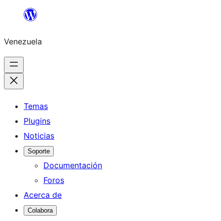
Saltar
al
Venezuela
contenido
Temas
Plugins
Noticias
Soporte
Documentación
Foros
Acerca de
Colabora