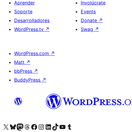
Aprender
Involúcrate
Soporte
Events
Desarrolladores
Donate
↗
WordPress.tv
↗
Swag
↗
WordPress.com
↗
Matt
↗
bbPress
↗
BuddyPress
↗
Visit our X (formerly Twitter) account
Visit our Bluesky account
Visit our Mastodon account
Visit our Threads account
Visita nuestra página de Facebook
Visita nuestra cuenta de Instagram
Visita nuestra cuenta de LinkedIn
Visit our TikTok account
Visita nuestro canal de YouTube
Visit our Tumblr account