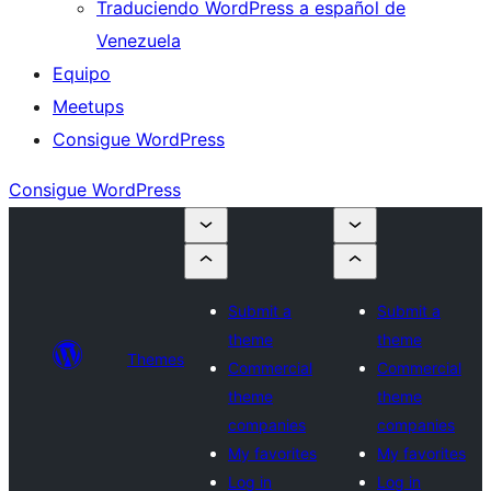
Traduciendo WordPress a español de
Venezuela
Equipo
Meetups
Consigue WordPress
Consigue WordPress
Submit a
Submit a
theme
theme
Themes
Commercial
Commercial
theme
theme
companies
companies
My favorites
My favorites
Log in
Log in