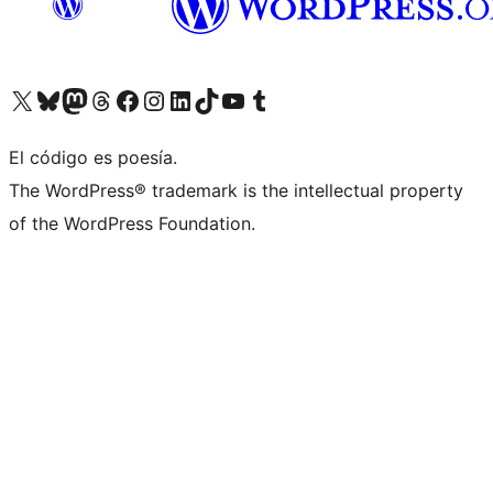
Visit our X (formerly Twitter) account
Visit our Bluesky account
Visit our Mastodon account
Visit our Threads account
Visita nuestra página de Facebook
Visita nuestra cuenta de Instagram
Visita nuestra cuenta de LinkedIn
Visit our TikTok account
Visita nuestro canal de YouTube
Visit our Tumblr account
El código es poesía.
The WordPress® trademark is the intellectual property
of the WordPress Foundation.