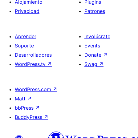
Alojamiento
Plugins
Privacidad
Patrones
Aprender
Involúcrate
Soporte
Events
Desarrolladores
Donate
↗
WordPress.tv
↗
Swag
↗
WordPress.com
↗
Matt
↗
bbPress
↗
BuddyPress
↗