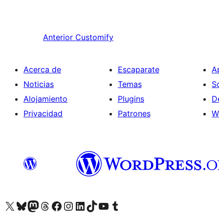
Anterior
Customify
Acerca de
Escaparate
A
Noticias
Temas
S
Alojamiento
Plugins
D
Privacidad
Patrones
W
Visit our X (formerly Twitter) account
Visit our Bluesky account
Visit our Mastodon account
Visit our Threads account
Visita nuestra página de Facebook
Visita nuestra cuenta de Instagram
Visita nuestra cuenta de LinkedIn
Visit our TikTok account
Visita nuestro canal de YouTube
Visit our Tumblr account