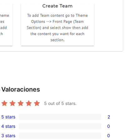
Valoraciones
s
5
out of 5 stars.
5 stars
2
2
4 stars
0
5-
0
3 stars
0
star
4-
0