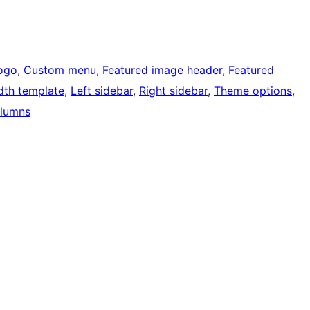
ogo
, 
Custom menu
, 
Featured image header
, 
Featured
idth template
, 
Left sidebar
, 
Right sidebar
, 
Theme options
, 
lumns