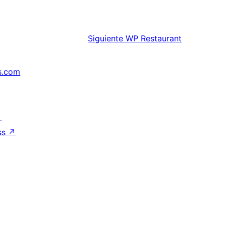
Siguiente
WP Restaurant
s.com
↗
ss
↗