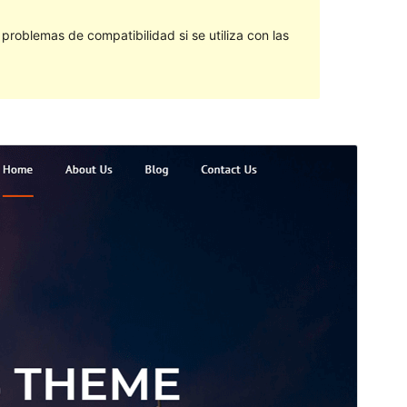
roblemas de compatibilidad si se utiliza con las
Vista previa
Descargar
Versión
2.0.1
Last updated
marzo 1, 2022
Active installations
10+
WordPress version
4.0
PHP version
5.6
Theme homepage