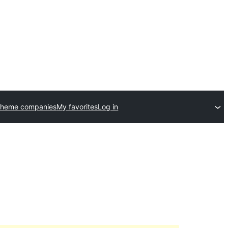
theme companies
My favorites
Log in