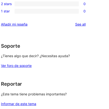
reviews
2 stars
0
star
3-
0
reviews
1 star
0
star
2-
0
reviews
star
1-
reviews
Añadir mi reseña
See all
reviews
star
reviews
Soporte
¿Tienes algo que decir? ¿Necesitas ayuda?
Ver foro de soporte
Reportar
¿Este tema tiene problemas importantes?
Informar de este tema