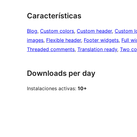
Características
Blog
, 
Custom colors
, 
Custom header
, 
Custom l
images
, 
Flexible header
, 
Footer widgets
, 
Full w
Threaded comments
, 
Translation ready
, 
Two co
Downloads per day
Instalaciones activas:
10+