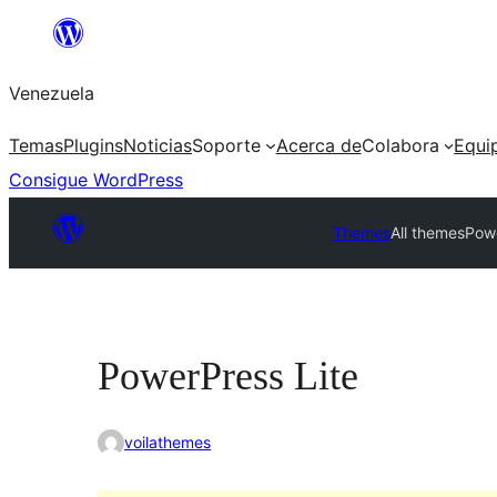
Saltar
al
Venezuela
contenido
Temas
Plugins
Noticias
Soporte
Acerca de
Colabora
Equi
Consigue WordPress
Themes
All themes
Powe
PowerPress Lite
voilathemes