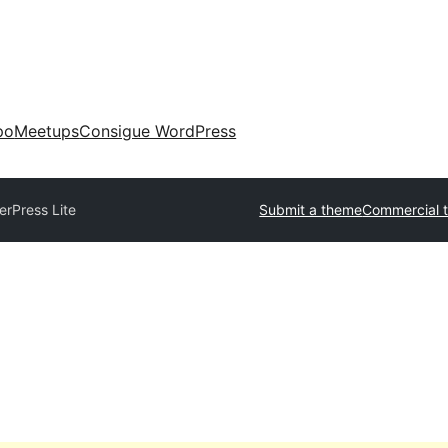
po
Meetups
Consigue WordPress
rPress Lite
Submit a theme
Commercial 