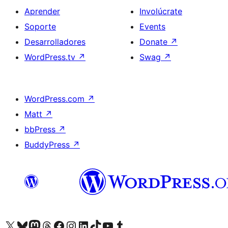
Aprender
Involúcrate
Soporte
Events
Desarrolladores
Donate
↗
WordPress.tv
↗
Swag
↗
WordPress.com
↗
Matt
↗
bbPress
↗
BuddyPress
↗
Visit our X (formerly Twitter) account
Visit our Bluesky account
Visit our Mastodon account
Visit our Threads account
Visita nuestra página de Facebook
Visita nuestra cuenta de Instagram
Visita nuestra cuenta de LinkedIn
Visit our TikTok account
Visita nuestro canal de YouTube
Visit our Tumblr account