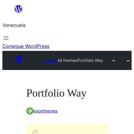
Saltar
al
Venezuela
contenido
Consigue WordPress
Themes
All themes
Portfolio Way
Portfolio Way
keonthemes