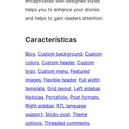
encaptivated well-designed styles
helps you to enhance your stories
and helps to gain readers attention.
Características
Blog
, 
Custom background
, 
Custom
colors
, 
Custom header
, 
Custom
logo
, 
Custom menu
, 
Featured
images
, 
Flexible header
, 
Full width
template
, 
Grid layout
, 
Left sidebar
, 
Noticias
, 
Portafolio
, 
Post formats
, 
Right sidebar
, 
RTL language
support
, 
Sticky post
, 
Theme
options
, 
Threaded comments
, 