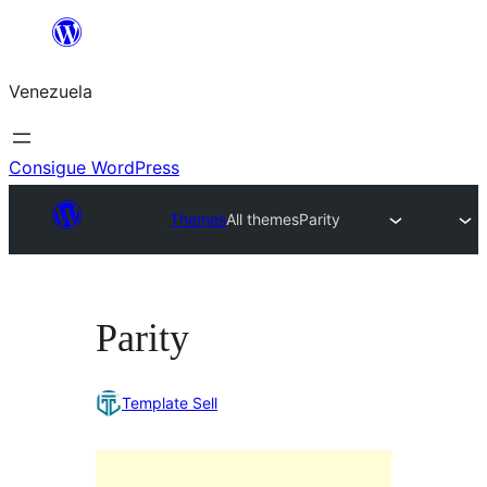
Saltar
al
Venezuela
contenido
Consigue WordPress
Themes
All themes
Parity
Parity
Template Sell