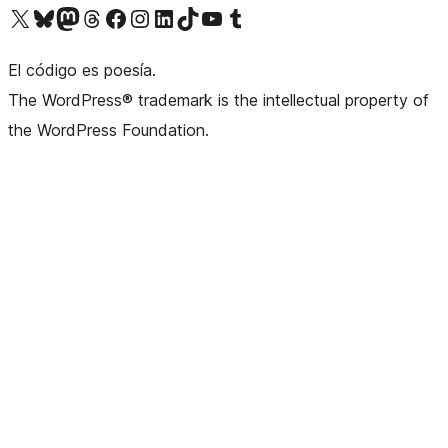
Visit our X (formerly Twitter) account
Visit our Bluesky account
Visit our Mastodon account
Visit our Threads account
Visita nuestra página de Facebook
Visita nuestra cuenta de Instagram
Visita nuestra cuenta de LinkedIn
Visit our TikTok account
Visita nuestro canal de YouTube
Visit our Tumblr account
El código es poesía.
The WordPress® trademark is the intellectual property of
the WordPress Foundation.