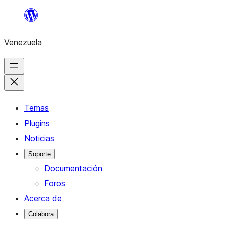
Saltar
al
Venezuela
contenido
Temas
Plugins
Noticias
Soporte
Documentación
Foros
Acerca de
Colabora