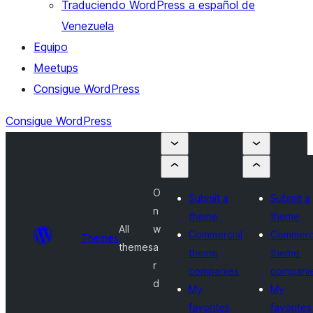
Traduciendo WordPress a español de
Venezuela
Equipo
Meetups
Consigue WordPress
Consigue WordPress
O
Submit a
Submit a
n
theme
theme
All
w
Commercial
Commerc
Themes
themes
a
theme
theme
r
companies
compani
d
My
My
favorites
favorites